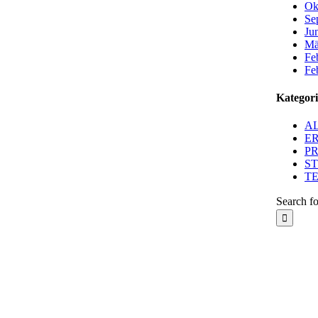
Ok
Se
Ju
Mä
Fe
Fe
Kategor
A
E
P
S
T
Search fo