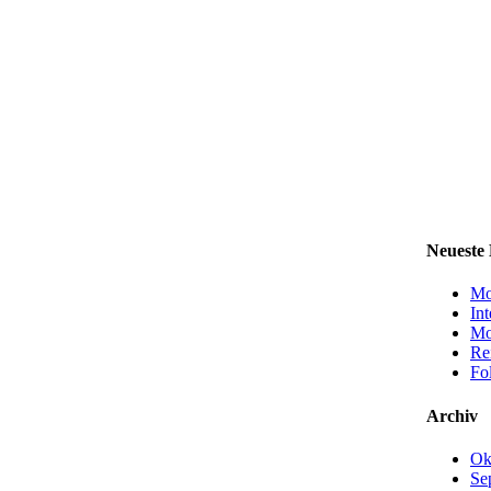
Neueste 
Mo
In
Mo
Re
Fo
Archiv
Ok
Se