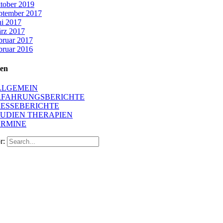
tober 2019
ptember 2017
ni 2017
rz 2017
bruar 2017
bruar 2016
ien
LLGEMEIN
RFAHRUNGSBERICHTE
RESSEBERICHTE
TUDIEN THERAPIEN
ERMINE
r: