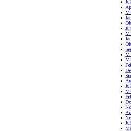
Ju
Ap
Mä
Ja
Ok
Ju
Mä
Ja
Ok
Se
Ma
Mä
Fe
De
Se
Au
Ju
Mä
Fe
De
No
Ap
No
Ju
Mä