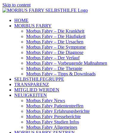
Skip to content
HOME
MORBUS FABRY
Morbus Fabry – Die Krankheit
Morbus Fabry – Die Häufigkeit
Morbus Fabry – Die Ursachen
Morbus Fabry – Die Symptome
Morbus Fabry – Die Diagnose
Morbus Fabry – Der Verlauf
Morbus Fabry – Vorbeugende Maßnahmen
Morbus Fabry – Die Therapie
Morbus Fabry – Tipps & Downloads
SELBSTHILFEGRUPPE
TRANSPARENZ
MITGLIED WERDEN
NEUIGKEITEN
Morbus Fabry News
Morbus Fabry Patiententreffen
Morbus Fabry Erfahrungsberichte
Morbus Fabry Presseberichte
Morbus Fabry Studien Infos
Morbus Fabry Allgemeines
MORBUS FABRY ZENTREN