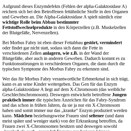
Aufgrund dieses Enzymdefekts (Fehlen der alpha-Galaktosidase A)
reichern sich bei den Betroffenen fettähnliche Stoffe in den Organen
und Geweben an. Die Alpha-Galaktosidase A spielt nämlich eine
wichtige Rolle beim Abbau bestimmter
Fettstoffwechselprodukte
in den Körperzellen (z.B. Muskelzellen
der Blutgefäße, Nervenzellen).
Bei Morbus Fabry ist eben dieser Fettabbau
gestört, vermindert
oder findet gar nicht statt, sodass sich dann die Fette in
verschiedenen Zellen
anlagern, wie z.B.
in der Wand der
Blutgefäße, aber auch in anderen Geweben. Dadurch kommt es zu
Funktionsstörungen in verschiedenen Organen, die dann durch die
typischen Symptome des Morbus Fabry zu erkennen sind.
Wer das für Morbus Fabry verantwortliche Erbmerkmal in sich trägt,
kann es an seine Kinder weitergeben. Das Gen für das Enzym
alpha-Galaktosidase A liegt auf dem X-Chromosom (das weibliche
Geschlechtschromosom). Deswegen entwickeln betroffene
Jungen
praktisch immer
die typischen Anzeichen für das Fabry-Syndrom
und das schon in frühen Jahren, da sie ja nur ein X-Chromosom
haben und somit immer nur das „kranke“ Enzym produziert werden
kann.
Mädchen
beziehungsweise Frauen sind
seltener
(und dann
meist später und weniger stark) von der Erkrankung betroffen, da
Frauen zwei X-Chromosomen besitzen und deswegen sowohl