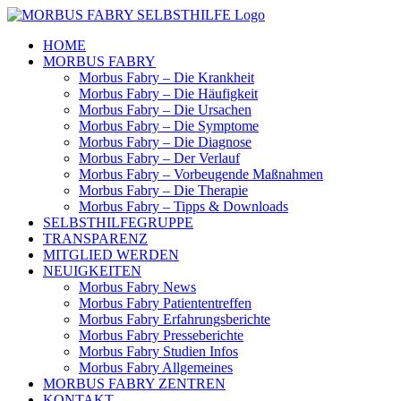
Skip
to
HOME
content
MORBUS FABRY
Morbus Fabry – Die Krankheit
Morbus Fabry – Die Häufigkeit
Morbus Fabry – Die Ursachen
Morbus Fabry – Die Symptome
Morbus Fabry – Die Diagnose
Morbus Fabry – Der Verlauf
Morbus Fabry – Vorbeugende Maßnahmen
Morbus Fabry – Die Therapie
Morbus Fabry – Tipps & Downloads
SELBSTHILFEGRUPPE
TRANSPARENZ
MITGLIED WERDEN
NEUIGKEITEN
Morbus Fabry News
Morbus Fabry Patiententreffen
Morbus Fabry Erfahrungsberichte
Morbus Fabry Presseberichte
Morbus Fabry Studien Infos
Morbus Fabry Allgemeines
MORBUS FABRY ZENTREN
KONTAKT