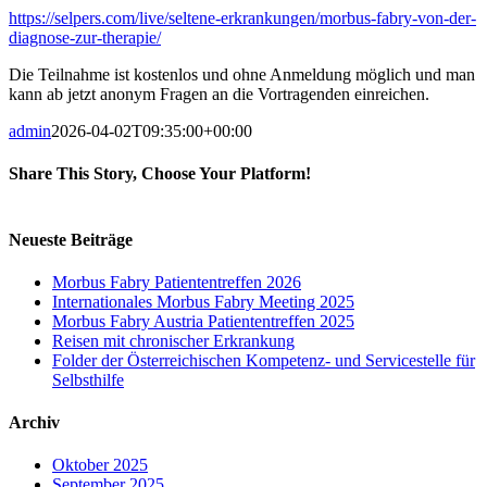
https://selpers.com/live/seltene-erkrankungen/morbus-fabry-von-der-
diagnose-zur-therapie/
Die Teilnahme ist kostenlos und ohne Anmeldung möglich und man
kann ab jetzt anonym Fragen an die Vortragenden einreichen.
admin
2026-04-02T09:35:00+00:00
Share This Story, Choose Your Platform!
Facebook
X
Reddit
LinkedIn
Tumblr
Pinterest
Vk
Email
Neueste Beiträge
Morbus Fabry Patiententreffen 2026
Internationales Morbus Fabry Meeting 2025
Morbus Fabry Austria Patiententreffen 2025
Reisen mit chronischer Erkrankung
Folder der Österreichischen Kompetenz- und Servicestelle für
Selbsthilfe
Archiv
Oktober 2025
September 2025