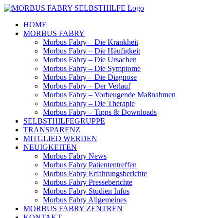
Skip
to
HOME
content
MORBUS FABRY
Morbus Fabry – Die Krankheit
Morbus Fabry – Die Häufigkeit
Morbus Fabry – Die Ursachen
Morbus Fabry – Die Symptome
Morbus Fabry – Die Diagnose
Morbus Fabry – Der Verlauf
Morbus Fabry – Vorbeugende Maßnahmen
Morbus Fabry – Die Therapie
Morbus Fabry – Tipps & Downloads
SELBSTHILFEGRUPPE
TRANSPARENZ
MITGLIED WERDEN
NEUIGKEITEN
Morbus Fabry News
Morbus Fabry Patiententreffen
Morbus Fabry Erfahrungsberichte
Morbus Fabry Presseberichte
Morbus Fabry Studien Infos
Morbus Fabry Allgemeines
MORBUS FABRY ZENTREN
KONTAKT