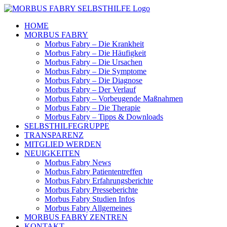
Skip
to
HOME
content
MORBUS FABRY
Morbus Fabry – Die Krankheit
Morbus Fabry – Die Häufigkeit
Morbus Fabry – Die Ursachen
Morbus Fabry – Die Symptome
Morbus Fabry – Die Diagnose
Morbus Fabry – Der Verlauf
Morbus Fabry – Vorbeugende Maßnahmen
Morbus Fabry – Die Therapie
Morbus Fabry – Tipps & Downloads
SELBSTHILFEGRUPPE
TRANSPARENZ
MITGLIED WERDEN
NEUIGKEITEN
Morbus Fabry News
Morbus Fabry Patiententreffen
Morbus Fabry Erfahrungsberichte
Morbus Fabry Presseberichte
Morbus Fabry Studien Infos
Morbus Fabry Allgemeines
MORBUS FABRY ZENTREN
KONTAKT