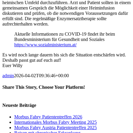
heimischen Umfeld durchzuführen. Arzt und Patient sollten in einem
gemeinsamen Gespräch die Möglichkeit einer Heiminfusion
diskutieren und prüfen, ob die notwendigen Voraussetzungen dafür
erfüllt sind. Die regelmäßige Enzymersatztherapie sollte
aufrechterhalten werden.
Aktuelle Informationen zu COVID-19 findet ihr beim
Bundesministerium für Gesundheit und Soziales
https://www.sozialministerium.at/
Es wird noch lange dauern bis sich die Situation entschärfen wird.
Deshalb passt gut auf euch auf!
Euer Willy
admin
2026-04-02T09:36:46+00:00
Share This Story, Choose Your Platform!
Facebook
X
Reddit
LinkedIn
Tumblr
Pinterest
Vk
Email
Neueste Beiträge
Morbus Fabry Patiententreffen 2026
Internationales Morbus Fabry Meeting 2025
Morbus Fabry Austria Patiententreffen 2025
Reisen mit chronischer Erkrankung