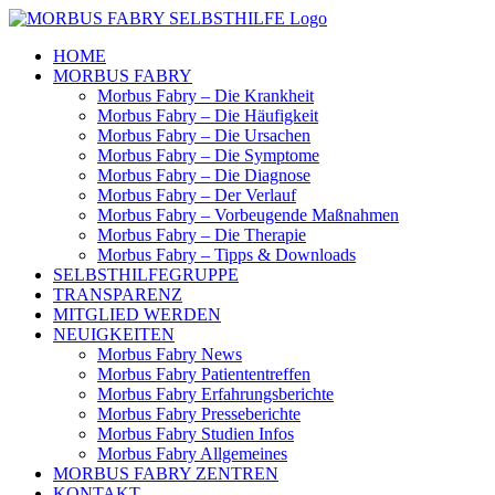
Skip
to
HOME
content
MORBUS FABRY
Morbus Fabry – Die Krankheit
Morbus Fabry – Die Häufigkeit
Morbus Fabry – Die Ursachen
Morbus Fabry – Die Symptome
Morbus Fabry – Die Diagnose
Morbus Fabry – Der Verlauf
Morbus Fabry – Vorbeugende Maßnahmen
Morbus Fabry – Die Therapie
Morbus Fabry – Tipps & Downloads
SELBSTHILFEGRUPPE
TRANSPARENZ
MITGLIED WERDEN
NEUIGKEITEN
Morbus Fabry News
Morbus Fabry Patiententreffen
Morbus Fabry Erfahrungsberichte
Morbus Fabry Presseberichte
Morbus Fabry Studien Infos
Morbus Fabry Allgemeines
MORBUS FABRY ZENTREN
KONTAKT