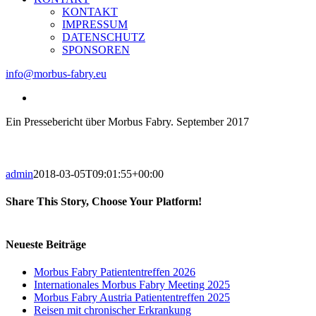
KONTAKT
IMPRESSUM
DATENSCHUTZ
SPONSOREN
info@morbus-fabry.eu
View
Larger
Ein Pressebericht über Morbus Fabry. September 2017
Image
admin
2018-03-05T09:01:55+00:00
Share This Story, Choose Your Platform!
Facebook
X
Reddit
LinkedIn
Tumblr
Pinterest
Vk
Email
Neueste Beiträge
Morbus Fabry Patiententreffen 2026
Internationales Morbus Fabry Meeting 2025
Morbus Fabry Austria Patiententreffen 2025
Reisen mit chronischer Erkrankung